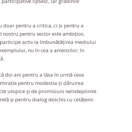
e participative lipsesc, iar grădinile
 doar pentru a critica, ci și pentru a
ul nostru pentru sector este ambițios,
 participe activ la îmbunătățirea mediului
exemplului, nu în cea a amenzilor; în
ă.
încă doi ani pentru a lăsa în urmă ceva
 admirație pentru modestia și dăruirea
te utopice și de promisiuni neîndeplinite.
etă și pentru dialog deschis cu cetățenii.