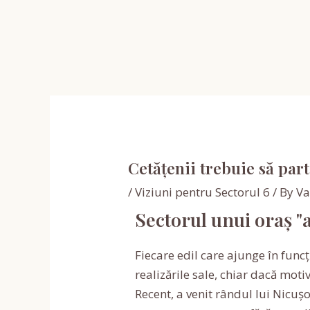
Skip
Post
to
navigation
content
Cetățenii trebuie să parti
/
Viziuni pentru Sectorul 6
/ By
Va
Sectorul unui oraș "a
Fiecare edil care ajunge în func
realizările sale, chiar dacă moti
Recent, a venit rândul lui Nicuș