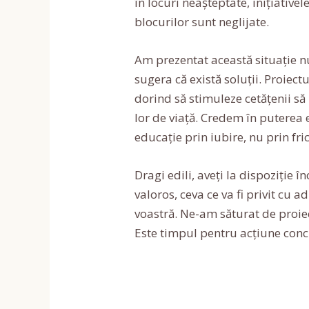
în locuri neașteptate, inițiativel
blocurilor sunt neglijate.
Am prezentat această situație nu
sugera că există soluții. Proiect
dorind să stimuleze cetățenii să
lor de viață. Credem în puterea 
educație prin iubire, nu prin fric
Dragi edili, aveți la dispoziție 
valoros, ceva ce va fi privit cu
voastră. Ne-am săturat de proiec
Este timpul pentru acțiune concr