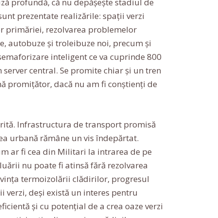
liză profundă, că nu depășește stadiul de
unt prezentate realizările: spații verzi
or primăriei, rezolvarea problemelor
ie, autobuze și troleibuze noi, precum și
emaforizare inteligent ce va cuprinde 800
 server central. Se promite chiar și un tren
ă promițător, dacă nu am fi conștienți de
ferită. Infrastructura de transport promisă
atea urbană rămâne un vis îndepărtat.
 ar fi cea din Militari la intrarea de pe
uării nu poate fi atinsă fără rezolvarea
vința termoizolării clădirilor, progresul
i verzi, deși există un interes pentru
ficientă și cu potențial de a crea oaze verzi