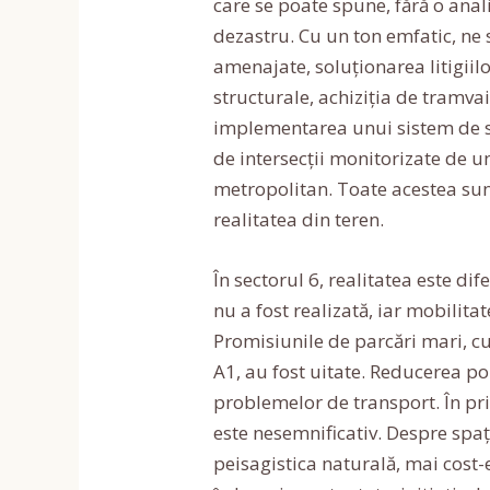
care se poate spune, fără o ana
dezastru. Cu un ton emfatic, ne s
amenajate, soluționarea litigiil
structurale, achiziția de tramva
implementarea unui sistem de s
de intersecții monitorizate de un
metropolitan. Toate acestea sun
realitatea din teren.
În sectorul 6, realitatea este di
nu a fost realizată, iar mobilit
Promisiunile de parcări mari, cum
A1, au fost uitate. Reducerea pol
problemelor de transport. În pri
este nesemnificativ. Despre spați
peisagistica naturală, mai cost-e