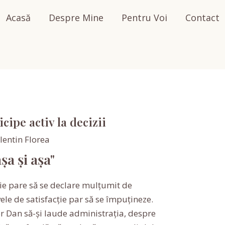
Acasă
Despre Mine
Pentru Voi
Contact
cipe activ la decizii
lentin Florea
șa și așa"
ție pare să se declare mulțumit de
vele de satisfacție par să se împuțineze.
or Dan să-și laude administrația, despre